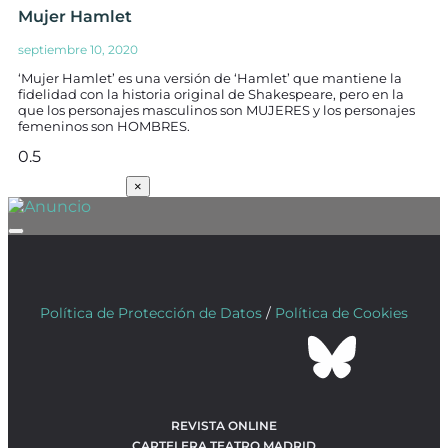
Mujer Hamlet
septiembre 10, 2020
‘Mujer Hamlet’ es una versión de ‘Hamlet’ que mantiene la
fidelidad con la historia original de Shakespeare, pero en la
que los personajes masculinos son MUJERES y los personajes
femeninos son HOMBRES.
SUSCRÍBETE
×
Política de Protección de Datos
/
Política de Cookies
REVISTA ONLINE
CARTELERA TEATRO MADRID