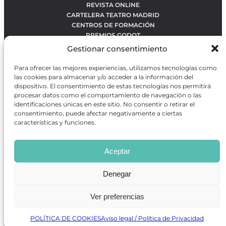
REVISTA ONLINE
CARTELERA TEATRO MADRID
CENTROS DE FORMACIÓN
PREMIOS GODOT
CONCURSOS
Gestionar consentimiento
SOBRE NOSOTROS
CONTACTO
Para ofrecer las mejores experiencias, utilizamos tecnologías como
OBRAS MÁS VOTADAS
las cookies para almacenar y/o acceder a la información del
RANKING MEJORES OBRAS
dispositivo. El consentimiento de estas tecnologías nos permitirá
procesar datos como el comportamiento de navegación o las
BÚSQUEDA AVANZADA DE OBRAS
identificaciones únicas en este sitio. No consentir o retirar el
consentimiento, puede afectar negativamente a ciertas
características y funciones.
Revista GODOT
es una revista independiente especializada
en información sobre artes escénicas de Madrid, gratuita y
Aceptar
que se distribuye en espacios escénicos, además de otros
puntos de interés turístico y de ocio de la capital.
Denegar
Ver preferencias
Revista de Artes Escénicas GODOT © 2026
Desarrollado por
Precise Future
POLÍTICA DE COOKIES
Aviso legal / Política de Privacidad