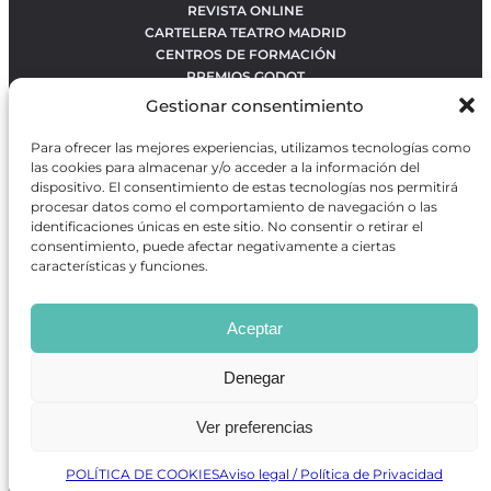
REVISTA ONLINE
CARTELERA TEATRO MADRID
CENTROS DE FORMACIÓN
PREMIOS GODOT
CONCURSOS
Gestionar consentimiento
SOBRE NOSOTROS
CONTACTO
Para ofrecer las mejores experiencias, utilizamos tecnologías como
OBRAS MÁS VOTADAS
las cookies para almacenar y/o acceder a la información del
RANKING MEJORES OBRAS
dispositivo. El consentimiento de estas tecnologías nos permitirá
procesar datos como el comportamiento de navegación o las
BÚSQUEDA AVANZADA DE OBRAS
identificaciones únicas en este sitio. No consentir o retirar el
consentimiento, puede afectar negativamente a ciertas
características y funciones.
Revista GODOT
es una revista independiente especializada
en información sobre artes escénicas de Madrid, gratuita y
Aceptar
que se distribuye en espacios escénicos, además de otros
puntos de interés turístico y de ocio de la capital.
Denegar
Ver preferencias
Revista de Artes Escénicas GODOT © 2026
Desarrollado por
Precise Future
POLÍTICA DE COOKIES
Aviso legal / Política de Privacidad