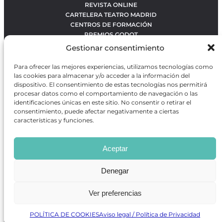
REVISTA ONLINE
CARTELERA TEATRO MADRID
CENTROS DE FORMACIÓN
PREMIOS GODOT
CONCURSOS
Gestionar consentimiento
SOBRE NOSOTROS
CONTACTO
Para ofrecer las mejores experiencias, utilizamos tecnologías como
OBRAS MÁS VOTADAS
las cookies para almacenar y/o acceder a la información del
RANKING MEJORES OBRAS
dispositivo. El consentimiento de estas tecnologías nos permitirá
procesar datos como el comportamiento de navegación o las
BÚSQUEDA AVANZADA DE OBRAS
identificaciones únicas en este sitio. No consentir o retirar el
consentimiento, puede afectar negativamente a ciertas
características y funciones.
Revista GODOT
es una revista independiente especializada
en información sobre artes escénicas de Madrid, gratuita y
Aceptar
que se distribuye en espacios escénicos, además de otros
puntos de interés turístico y de ocio de la capital.
Denegar
Ver preferencias
Revista de Artes Escénicas GODOT © 2026
Desarrollado por
Precise Future
POLÍTICA DE COOKIES
Aviso legal / Política de Privacidad