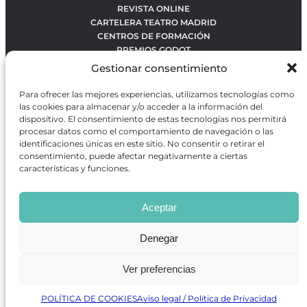
REVISTA ONLINE
CARTELERA TEATRO MADRID
CENTROS DE FORMACIÓN
PREMIOS GODOT
CONCURSOS
Gestionar consentimiento
SOBRE NOSOTROS
CONTACTO
Para ofrecer las mejores experiencias, utilizamos tecnologías como
OBRAS MÁS VOTADAS
las cookies para almacenar y/o acceder a la información del
RANKING MEJORES OBRAS
dispositivo. El consentimiento de estas tecnologías nos permitirá
procesar datos como el comportamiento de navegación o las
BÚSQUEDA AVANZADA DE OBRAS
identificaciones únicas en este sitio. No consentir o retirar el
consentimiento, puede afectar negativamente a ciertas
características y funciones.
Revista GODOT
es una revista independiente especializada
en información sobre artes escénicas de Madrid, gratuita y
Aceptar
que se distribuye en espacios escénicos, además de otros
puntos de interés turístico y de ocio de la capital.
Denegar
Ver preferencias
Revista de Artes Escénicas GODOT © 2026
Desarrollado por
Precise Future
POLÍTICA DE COOKIES
Aviso legal / Política de Privacidad