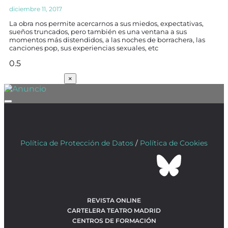
diciembre 11, 2017
La obra nos permite acercarnos a sus miedos, expectativas,
sueños truncados, pero también es una ventana a sus
momentos más distendidos, a las noches de borrachera, las
canciones pop, sus experiencias sexuales, etc
SUSCRÍBETE
×
Política de Protección de Datos
/
Política de Cookies
REVISTA ONLINE
CARTELERA TEATRO MADRID
CENTROS DE FORMACIÓN