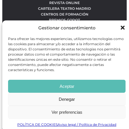
REVISTA ONLINE
CARTELERA TEATRO MADRID
CENTROS DE FORMACIÓN
PREMIOS GODOT
CONCURSOS
Gestionar consentimiento
SOBRE NOSOTROS
CONTACTO
Para ofrecer las mejores experiencias, utilizamos tecnologías como
OBRAS MÁS VOTADAS
las cookies para almacenar y/o acceder a la información del
RANKING MEJORES OBRAS
dispositivo. El consentimiento de estas tecnologías nos permitirá
procesar datos como el comportamiento de navegación o las
BÚSQUEDA AVANZADA DE OBRAS
identificaciones únicas en este sitio. No consentir o retirar el
consentimiento, puede afectar negativamente a ciertas
características y funciones.
Revista GODOT
es una revista independiente especializada
en información sobre artes escénicas de Madrid, gratuita y
Aceptar
que se distribuye en espacios escénicos, además de otros
puntos de interés turístico y de ocio de la capital.
Denegar
Ver preferencias
Revista de Artes Escénicas GODOT © 2026
Desarrollado por
Precise Future
POLÍTICA DE COOKIES
Aviso legal / Política de Privacidad