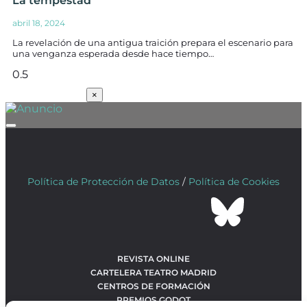
La tempestad
abril 18, 2024
La revelación de una antigua traición prepara el escenario para
una venganza esperada desde hace tiempo…
SUSCRÍBETE
×
Política de Protección de Datos
/
Política de Cookies
REVISTA ONLINE
CARTELERA TEATRO MADRID
CENTROS DE FORMACIÓN
PREMIOS GODOT