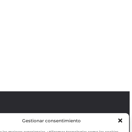
Gestionar consentimiento
Revista GODOT
es una revista
independiente especializada en información
r las mejores experiencias, utilizamos tecnologías como las cookies