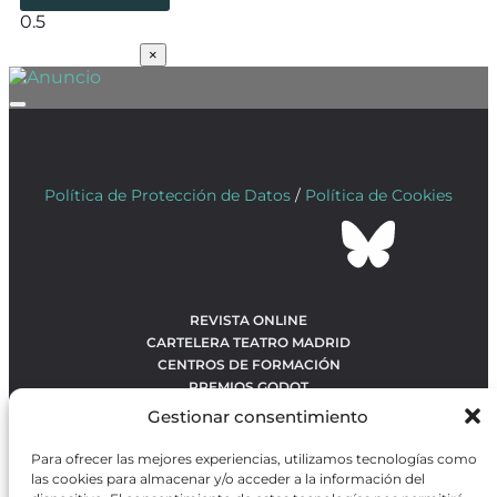
SUSCRÍBETE
×
Política de Protección de Datos
/
Política de Cookies
REVISTA ONLINE
CARTELERA TEATRO MADRID
CENTROS DE FORMACIÓN
PREMIOS GODOT
CONCURSOS
Gestionar consentimiento
SOBRE NOSOTROS
CONTACTO
Para ofrecer las mejores experiencias, utilizamos tecnologías como
OBRAS MÁS VOTADAS
las cookies para almacenar y/o acceder a la información del